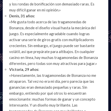
y los rondas de bonificación son demasiado raras. Es
muy difícil ganar en mi opinión.»
Denis, 31 años:
«Me gusta todo acerca de las tragamonedas de
Bonanza, desde el diseño visual hasta la mecánica del
juego. Es especialmente agradable cuando logras
activar una serie de giros gratis con multiplicadores
crecientes. Sin embargo, el juego puede ser bastante
volátil, así que prepárate para altibajos. En cualquier
casino en línea, hay muchas tragamonedas de Bonanza
diferentes, pero todas son muy atractivas para jugar.»
Victoria, 29 años:
«Honestamente, las tragamonedas de Bonanza no me
atraparon. Tal vez no era mi día, pero parecía que las
ganancias eran demasiado pequeñas y raras. Sin
embargo, entiendo por qué otros lo encuentran
emocionante: muchas formas de ganar y un concepto
interesante. Y un diseño muy brillante. Las
tragamonedas de Bonanza son muy brillantes e