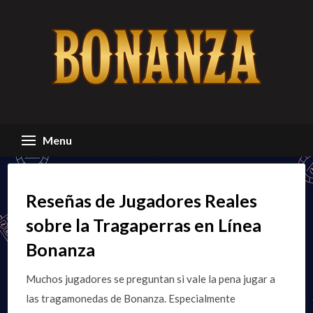
Skip
to
content
Menu
Reseñas de Jugadores Reales
sobre la Tragaperras en Línea
Bonanza
Muchos jugadores se preguntan si vale la pena jugar a
las tragamonedas de Bonanza. Especialmente