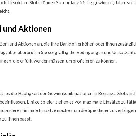
och. In solchen Slots können Sie nur langfristig gewinnen, daher stelle
eicht.
i und Aktionen
Boni und Aktionen an, die Ihre Bankroll erhöhen oder Ihnen zusätzlic
lug, aber überprüfen Sie sorgfältig die Bedingungen und Umsatzanf
en, die erfüllt werden müssen, um profitieren zu können.
zes die Häufigkeit der Gewinnkombinationen in Bonanza-Slots nicht 
eeinflussen. Einige Spieler ziehen es vor, maximale Einsätze zu täti
d andere minimale Einsätze machen, um die Spieldauer zu verlängern
 zu Ihnen passt.