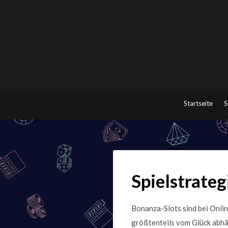
Skip
to
content
Startseite
S
Spielstrateg
Bonanza-Slots sind bei Onlin
größtenteils vom Glück abhän