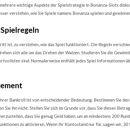
 mehrere wichtige Aspekte der Spielstrategie in Bonanza-Slots disku
esser verstehen, wie Sie Spiele namens Bonanza spielen und gewinne
 Spielregeln
ritt ist, zu verstehen, wie das Spiel funktioniert. Die Regeln versc
 drehen sich alle um das Drehen der Walzen. Studieren Sie die Gewinnt
tvollsten sind. Normalerweise enthält jedes Spiel Informationen üb
gement
rer Bankroll ist von entscheidender Bedeutung. Bestimmen Sie den B
 Sie ihn nicht. Stellen Sie sich im Grunde vor, dass Sie diesen Betra
icherzustellen, dass Sie genug Geld haben, um an mindestens 200 Run
nktionen zu aktivieren. Wenn Ihr Kontostand nur für, sagen wir, 30 S