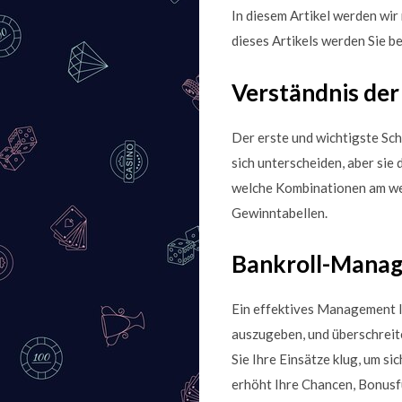
In diesem Artikel werden wir
dieses Artikels werden Sie b
Verständnis der
Der erste und wichtigste Sch
sich unterscheiden, aber sie
welche Kombinationen am wer
Gewinntabellen.
Bankroll-Mana
Ein effektives Management Ih
auszugeben, und überschreiten
Sie Ihre Einsätze klug, um s
erhöht Ihre Chancen, Bonusfu