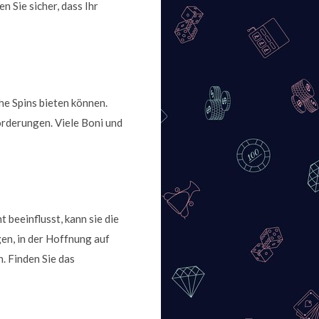
n Sie sicher, dass Ihr
he Spins bieten können.
orderungen. Viele Boni und
beeinflusst, kann sie die
gen, in der Hoffnung auf
. Finden Sie das