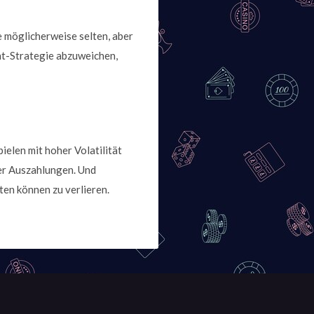
e möglicherweise selten, aber
nt-Strategie abzuweichen,
ielen mit hoher Volatilität
er Auszahlungen. Und
sten können zu verlieren.