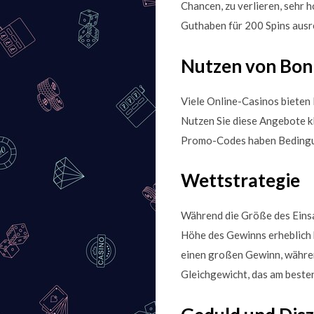
Chancen, zu verlieren, sehr h
Guthaben für 200 Spins ausr
Nutzen von Bon
Viele Online-Casinos bieten 
Nutzen Sie diese Angebote k
Promo-Codes haben Bedingung
Wettstrategie
Während die Größe des Einsat
Höhe des Gewinns erheblich b
einen großen Gewinn, währen
Gleichgewicht, das am besten